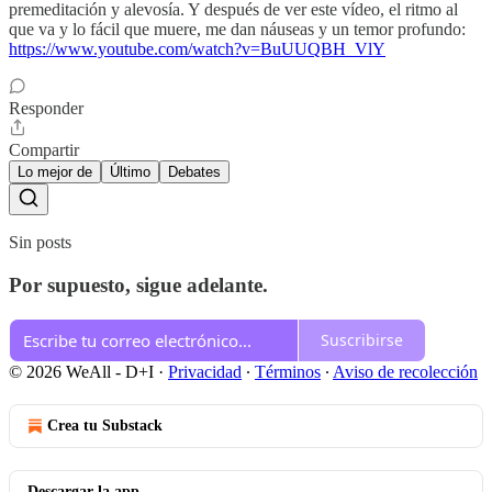
premeditación y alevosía. Y después de ver este vídeo, el ritmo al
que va y lo fácil que muere, me dan náuseas y un temor profundo:
https://www.youtube.com/watch?v=BuUUQBH_VlY
Responder
Compartir
Lo mejor de
Último
Debates
Sin posts
Por supuesto, sigue adelante.
Suscribirse
© 2026 WeAll - D+I
·
Privacidad
∙
Términos
∙
Aviso de recolección
Crea tu Substack
Descargar la app