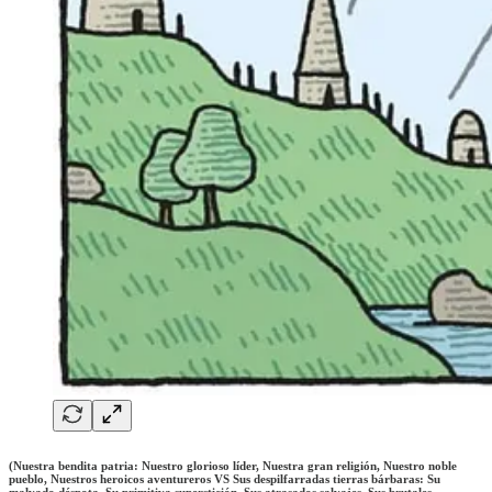
(Nuestra bendita patria: Nuestro glorioso líder, Nuestra gran religión, Nuestro noble
pueblo, Nuestros heroicos aventureros VS Sus despilfarradas tierras bárbaras: Su
malvado déspota, Su primitiva superstición, Sus atrasados salvajes, Sus brutales