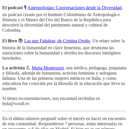
El podcast
🎙️
Antropofonías: Conversaciones desde la Diversidad
,
un podcast creado por el Instituto Colombiano de Antropología e
Historia y el Museo del Oro del Banco de la República para
descubrir la diversidad del patrimonio natural y cultural de
Colombia.
El libro
📚
Las que Faltaban, de Cristina Oroño
. Un relato sobre la
historia de la humanidad en clave femenina, que desmonta las
narraciones sobre la humanidad y derriba los discursos misóginos
heredados.
La activista
💪
Maria Montessori
, una médica, pedagoga, psiquiatra
y filósofa, además de humanista, activista feminista y sufragista
italiana. Una de las primeras mujeres médicos en Italia, y como
educadora fue conocida por la filosofía de la educación que lleva su
nombre.
Si tienes recomendaciones, nos encantará recibirlas en
hola@weall.es
En el último número pregunté sobre el interés en hacer un encuentro
de esta comunidad. Respondieron 7 personas, todas interesadas en
un encuentro, y 6 de ellas en Madrid. Si bien no es un número