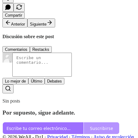
Compartir
Anterior
Siguiente
Discusión sobre este post
Comentarios
Restacks
Lo mejor de
Último
Debates
Sin posts
Por supuesto, sigue adelante.
Suscribirse
© 2026 WeAll - D+I
·
Privacidad
∙
Términos
∙
Aviso de recolección